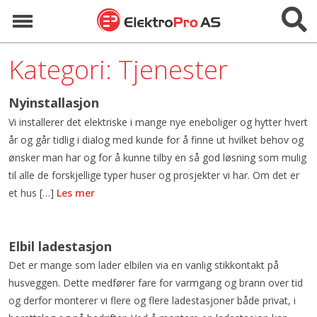
Hopp
Vis/skju
til
Meny
innhold
Kategori: Tjenester
Nyinstallasjon
Vi installerer det elektriske i mange nye eneboliger og hytter hvert
år og går tidlig i dialog med kunde for å finne ut hvilket behov og
ønsker man har og for å kunne tilby en så god løsning som mulig
til alle de forskjellige typer huser og prosjekter vi har. Om det er
et hus […]
Les mer
Elbil ladestasjon
Det er mange som lader elbilen via en vanlig stikkontakt på
husveggen. Dette medfører fare for varmgang og brann over tid
og derfor monterer vi flere og flere ladestasjoner både privat, i