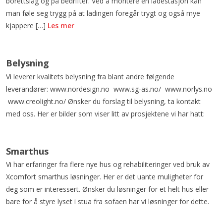
borettslag og på bedrifter. Ved å montere en ladestasjon kan
man føle seg trygg på at ladingen foregår trygt og også mye
kjappere […]
Les mer
Belysning
Vi leverer kvalitets belysning fra blant andre følgende
leverandører: www.nordesign.no www.sg-as.no/ www.norlys.no
www.creolight.no/ Ønsker du forslag til belysning, ta kontakt
med oss. Her er bilder som viser litt av prosjektene vi har hatt:
Smarthus
Vi har erfaringer fra flere nye hus og rehabiliteringer ved bruk av
Xcomfort smarthus løsninger. Her er det uante muligheter for
deg som er interessert. Ønsker du løsninger for et helt hus eller
bare for å styre lyset i stua fra sofaen har vi løsninger for dette.