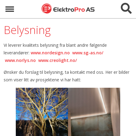
Hopp
Vis/skju
til
Meny
innhold
Belysning
Vi leverer kvalitets belysning fra blant andre følgende
leverandører:
www.nordesign.no
www.sg-as.no/
www.norlys.no
www.creolight.no/
Ønsker du forslag til belysning, ta kontakt med oss. Her er bilder
som viser litt av prosjektene vi har hatt: