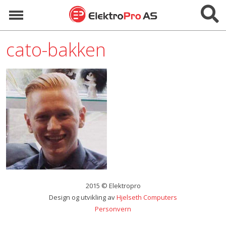
Hopp
Vis/skju
til
Meny
innhold
cato-bakken
2015 © Elektropro
Design og utvikling av
Hjelseth Computers
Personvern