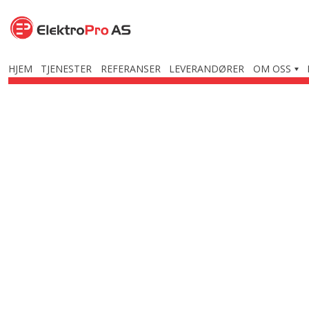
Hopp
til
innhold
HJEM
TJENESTER
REFERANSER
LEVERANDØRER
OM OSS