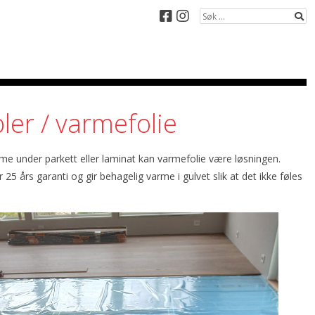
Søk etter:
Facebook
Instagram
Søk
er / varmefolie
me under parkett eller laminat kan varmefolie være løsningen.
 25 års garanti og gir behagelig varme i gulvet slik at det ikke føles