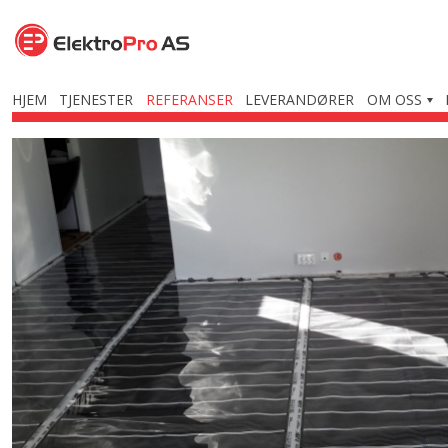
Hopp
til
innhold
HJEM
TJENESTER
REFERANSER
LEVERANDØRER
OM OSS