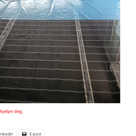
 hjelpe deg.
inkedIn
E-post